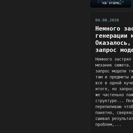
на этапе
генерации механик
сюжета.
Оказалось, чт...
04.08.2026
Немного за
генерации 
Оказалось,
запрос мод
Немного застрял
механик сюжета.
запрос модели т
там и предметы 
все в одной куч
итоге, но запро
же частенько ла
структуре... По
перепиливаю что
пакетно, сверяя
сшивал результа
проблем,...