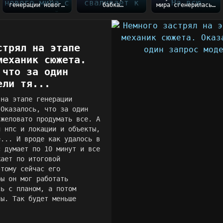
генерации нового
бабка
мира сгенерилась)
мира с вселенной
благополучно
На всю генерацию
Таллару
сваливает к
ушло порядка 5...
готовы))...
сестре после
закл...
стрял на этапе
механик сюжета.
 что за один
ели тя...
 на этапе генерации
 Оказалось, что за один
яжеловато продумать все. А
и нпс и локации и объекты,
е... И вроде как удалось в
с думает по 10 минут и все
жает по итоговой
этому сейчас его
бы он мог работать
сь с планом, а потом
ты. Так будет меньше