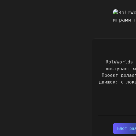
RoleWorlds 
выступает м
Проект делае
движок: с лок
Блог ра