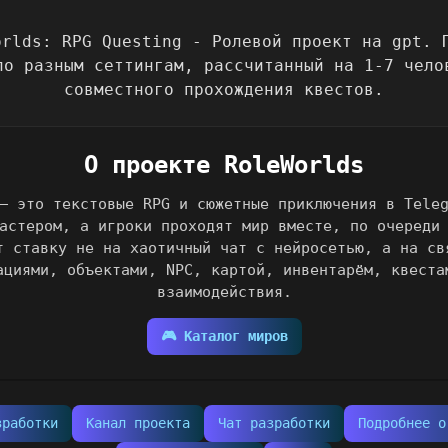
О проекте RoleWorlds
— это текстовые RPG и сюжетные приключения в Tele
астером, а игроки проходят мир вместе, по очереди
т ставку не на хаотичный чат с нейросетью, а на св
ациями, объектами, NPC, картой, инвентарём, квеста
взаимодействия.
🎮 Каталог миров
зработки
Канал проекта
Чат разработки
Подробнее о