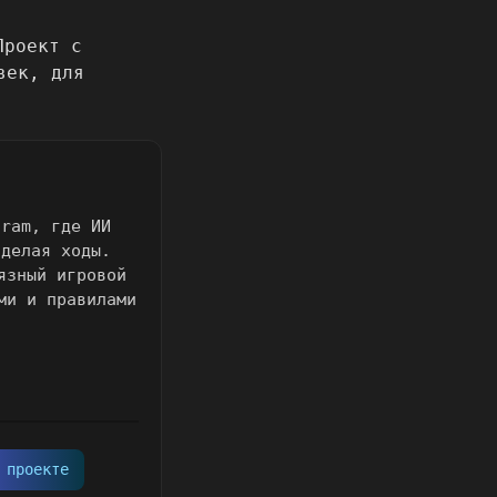
gram, где ИИ
 делая ходы.
язный игровой
ми и правилами
 проекте