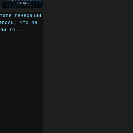
схема
использования
этого того, что
пишу сейчас....