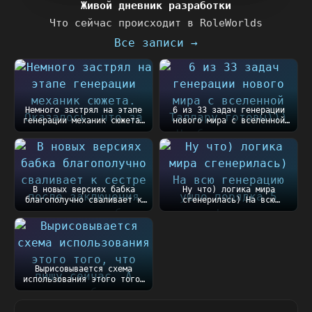
Живой дневник разработки
Что сейчас происходит в RoleWorlds
Все записи →
Немного застрял на этапе
6 из 33 задач генерации
генерации механик сюжета.
нового мира с вселенной
Оказалось, чт...
Таллару готовы))...
В новых версиях бабка
Ну что) логика мира
благополучно сваливает к
сгенерилась) На всю
сестре после закл...
генерацию ушло порядка
5...
Вырисовывается схема
использования этого того,
что пишу сейчас....