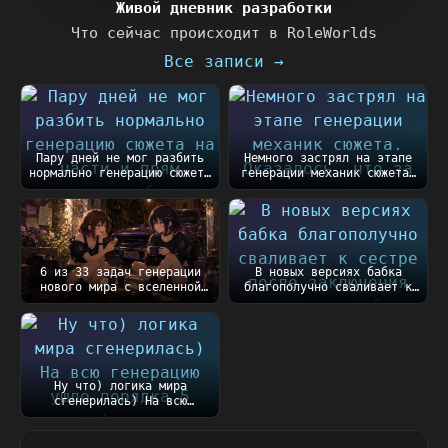
Живой дневник разработки
Что сейчас происходит в RoleWorlds
Все записи →
Пару дней не мог разбить
Немного застрял на этапе
нормально генерацию сюжета
генерации механик сюжета.
на части и п...
Оказалось, чт...
6 из 33 задач генерации
В новых версиях бабка
нового мира с вселенной
благополучно сваливает к
Таллару готовы))...
сестре после закл...
Ну что) логика мира
сгенерилась) На всю
генерацию ушло порядка
5...