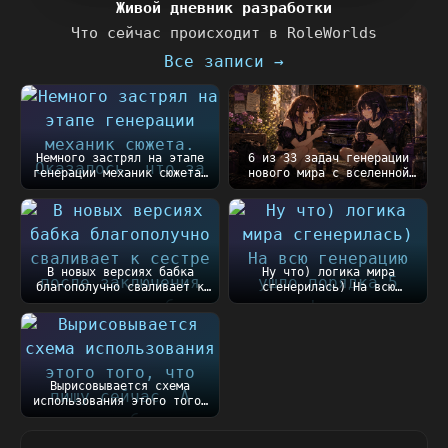
Живой дневник разработки
Что сейчас происходит в RoleWorlds
Все записи →
Немного застрял на этапе
6 из 33 задач генерации
генерации механик сюжета.
нового мира с вселенной
Оказалось, чт...
Таллару готовы))...
В новых версиях бабка
Ну что) логика мира
благополучно сваливает к
сгенерилась) На всю
сестре после закл...
генерацию ушло порядка
5...
Вырисовывается схема
использования этого того,
что пишу сейчас....