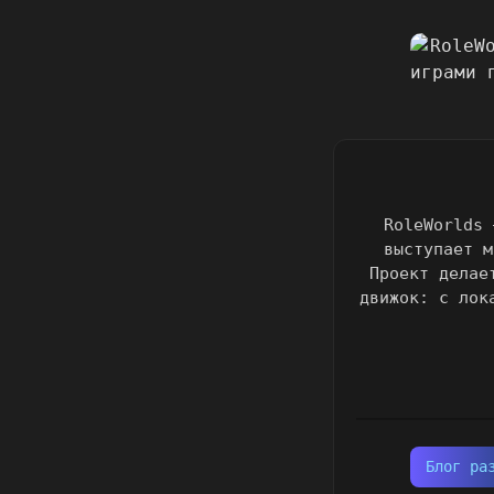
RoleWorlds 
выступает м
Проект делае
движок: с лок
Блог ра