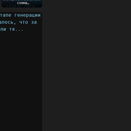
схема
использования
этого того, что
пишу сейчас....