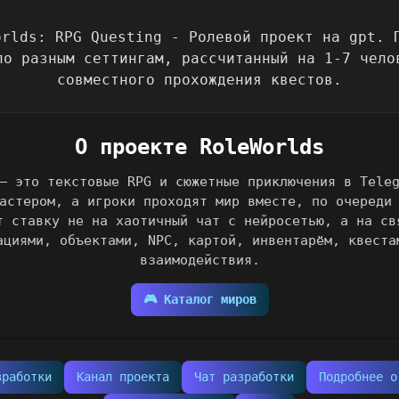
О проекте RoleWorlds
— это текстовые RPG и сюжетные приключения в Tele
астером, а игроки проходят мир вместе, по очереди
т ставку не на хаотичный чат с нейросетью, а на св
ациями, объектами, NPC, картой, инвентарём, квеста
взаимодействия.
🎮 Каталог миров
зработки
Канал проекта
Чат разработки
Подробнее о