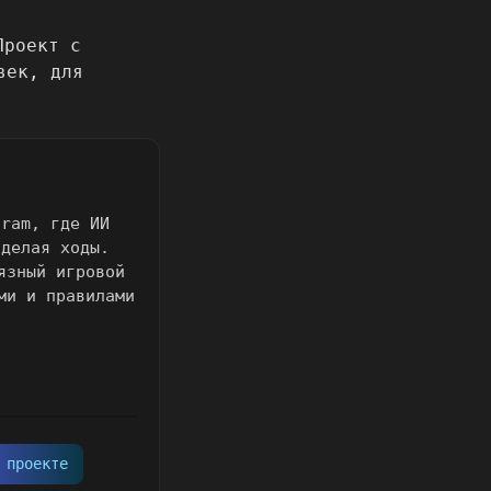
gram, где ИИ
 делая ходы.
язный игровой
ми и правилами
 проекте