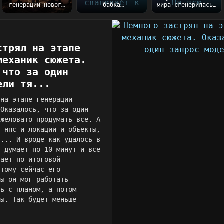
генерации нового
бабка
мира сгенерилась)
мира с вселенной
благополучно
На всю генерацию
Таллару
сваливает к
ушло порядка 5...
готовы))...
сестре после
закл...
стрял на этапе
механик сюжета.
 что за один
ели тя...
 на этапе генерации
 Оказалось, что за один
яжеловато продумать все. А
и нпс и локации и объекты,
е... И вроде как удалось в
с думает по 10 минут и все
жает по итоговой
этому сейчас его
бы он мог работать
сь с планом, а потом
ты. Так будет меньше