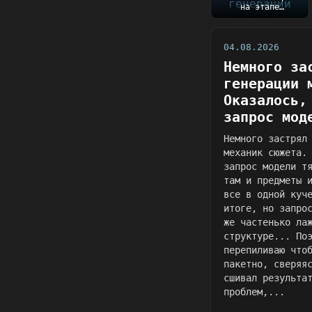
на этапе
генерации механик
сюжета.
Оказалось, чт...
04.08.2026
Немного за
генерации 
Оказалось,
запрос мод
Немного застрял
механик сюжета.
запрос модели т
там и предметы 
все в одной куч
итоге, но запро
же частенько ла
структуре... По
перепиливаю что
пакетно, сверяя
сшивал результа
проблем,...