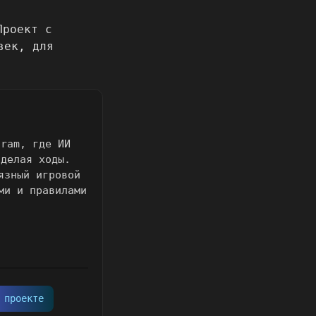
gram, где ИИ
 делая ходы.
язный игровой
ми и правилами
 проекте