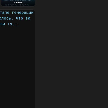
схема
использования
этого того, что
пишу сейчас....