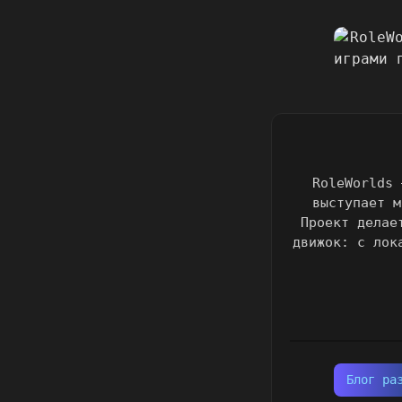
RoleWorlds 
выступает м
Проект делае
движок: с лок
Блог ра