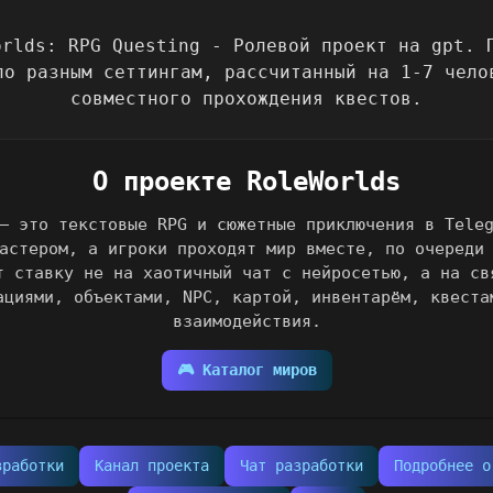
О проекте RoleWorlds
— это текстовые RPG и сюжетные приключения в Tele
астером, а игроки проходят мир вместе, по очереди
т ставку не на хаотичный чат с нейросетью, а на св
ациями, объектами, NPC, картой, инвентарём, квеста
взаимодействия.
🎮 Каталог миров
зработки
Канал проекта
Чат разработки
Подробнее о