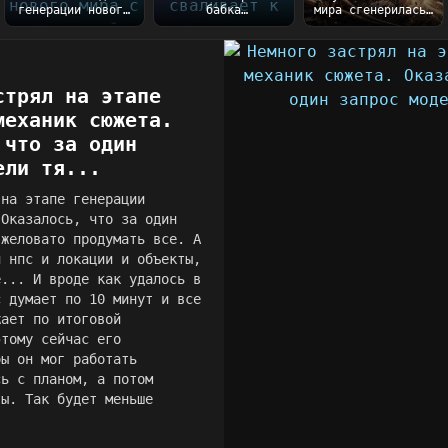
генерации нового
бабка
мира сгенерилась)
мира с вселенной
благополучно
На всю генерацию
Таллару
сваливает к
ушло порядка 5...
готовы))...
сестре после
закл...
стрял на этапе
механик сюжета.
 что за один
ели тя...
 на этапе генерации
 Оказалось, что за один
яжеловато продумать все. А
и нпс и локации и объекты,
е... И вроде как удалось в
с думает по 10 минут и все
жает по итоговой
этому сейчас его
бы он мог работать
сь с планом, а потом
ты. Так будет меньше