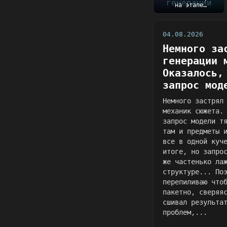
на этапе
генерации механик
сюжета.
Оказалось, чт...
04.08.2026
Немного за
генерации 
Оказалось,
запрос мод
Немного застрял
механик сюжета.
запрос модели т
там и предметы 
все в одной куч
итоге, но запро
же частенько ла
структуре... По
перепиливаю что
пакетно, сверяя
сшивал результа
проблем,...