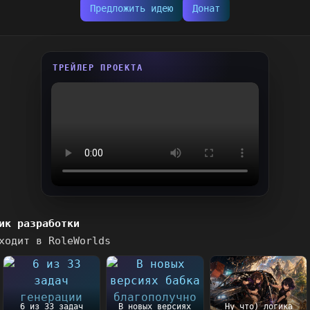
Предложить идею
Донат
ТРЕЙЛЕР ПРОЕКТА
ик разработки
ходит в RoleWorlds
6 из 33 задач
В новых версиях
Ну что) логика