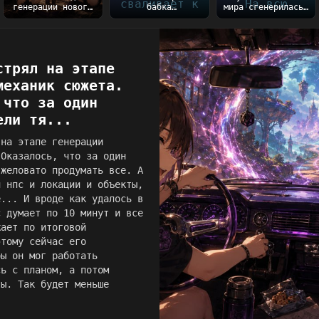
генерации нового
бабка
мира сгенерилась)
мира с вселенной
благополучно
На всю генерацию
Таллару
сваливает к
ушло порядка 5...
готовы))...
сестре после
закл...
стрял на этапе
механик сюжета.
 что за один
ели тя...
 на этапе генерации
 Оказалось, что за один
яжеловато продумать все. А
и нпс и локации и объекты,
е... И вроде как удалось в
с думает по 10 минут и все
жает по итоговой
этому сейчас его
бы он мог работать
сь с планом, а потом
ты. Так будет меньше