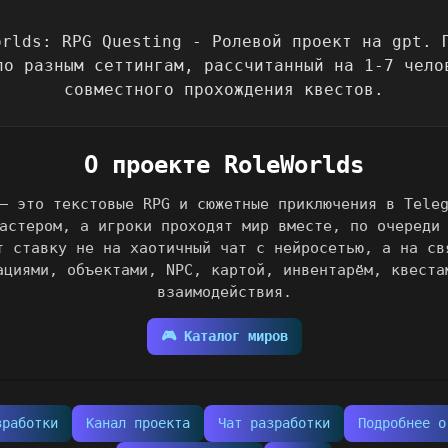
О проекте RoleWorlds
— это текстовые RPG и сюжетные приключения в Tele
астером, а игроки проходят мир вместе, по очереди
т ставку не на хаотичный чат с нейросетью, а на св
ациями, объектами, NPC, картой, инвентарём, квеста
взаимодействия.
🎮 Каталог миров
зработки
Канал проекта
Чат разработки
Подробнее о