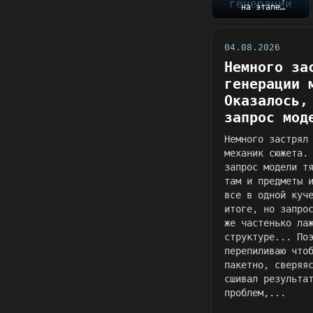
на этапе
генерации механик
сюжета.
Оказалось, чт...
04.08.2026
Немного за
генерации 
Оказалось,
запрос мод
Немного застрял
механик сюжета.
запрос модели т
там и предметы 
все в одной куч
итоге, но запро
же частенько ла
структуре... По
перепиливаю что
пакетно, сверяя
сшивал результа
проблем,...