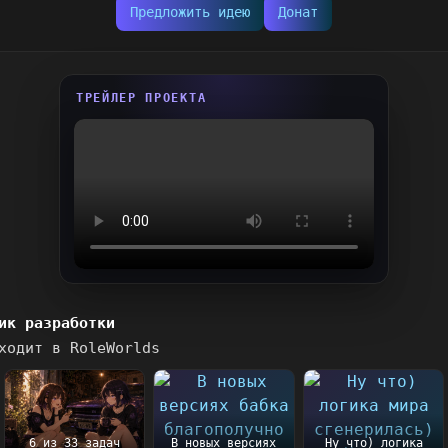
Предложить идею
Донат
ТРЕЙЛЕР ПРОЕКТА
ик разработки
ходит в RoleWorlds
6 из 33 задач
В новых версиях
Ну что) логика