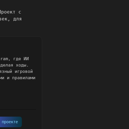
gram, где ИИ
 делая ходы.
язный игровой
ми и правилами
 проекте