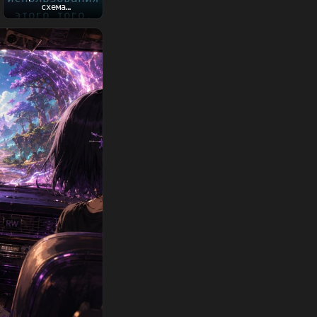
схема
использования
этого того, что
пишу сейчас....