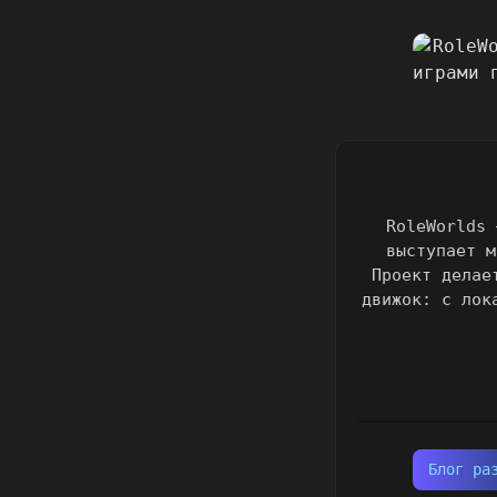
RoleWorlds 
выступает м
Проект делае
движок: с лок
Блог ра