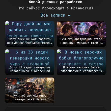
Живой дневник разработки
Что сейчас происходит в RoleWorlds
Все записи →
Пару дней не мог разбить
Немного застрял на этапе
нормально генерацию сюжета
генерации механик сюжета.
на части и п...
Оказалось, чт...
6 из 33 задач генерации
В новых версиях бабка
нового мира с вселенной
благополучно сваливает к
Таллару готовы))...
сестре после закл...
Ну что) логика мира
сгенерилась) На всю
генерацию ушло порядка
5...