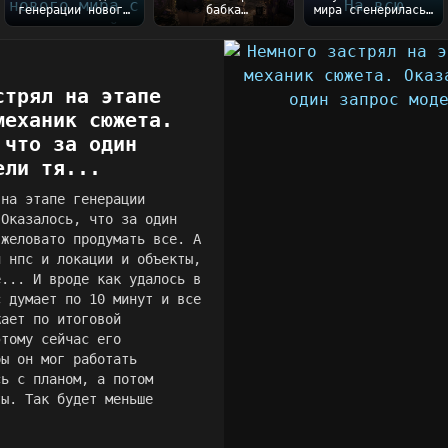
генерации нового
бабка
мира сгенерилась)
мира с вселенной
благополучно
На всю генерацию
Таллару
сваливает к
ушло порядка 5...
готовы))...
сестре после
закл...
стрял на этапе
механик сюжета.
 что за один
ели тя...
 на этапе генерации
 Оказалось, что за один
яжеловато продумать все. А
и нпс и локации и объекты,
е... И вроде как удалось в
с думает по 10 минут и все
жает по итоговой
этому сейчас его
бы он мог работать
сь с планом, а потом
ты. Так будет меньше