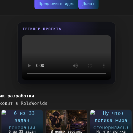
Предложить идею
Донат
ТРЕЙЛЕР ПРОЕКТА
ик разработки
ходит в RoleWorlds
6 из 33 задач
В новых версиях
Ну что) логика