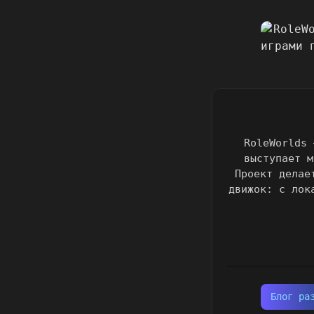
RoleWorlds 
выступает м
Проект делае
движок: с лок
Блог ра