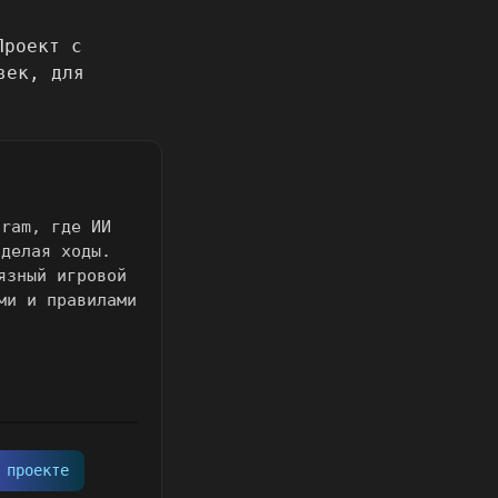
gram, где ИИ
 делая ходы.
язный игровой
ми и правилами
 проекте