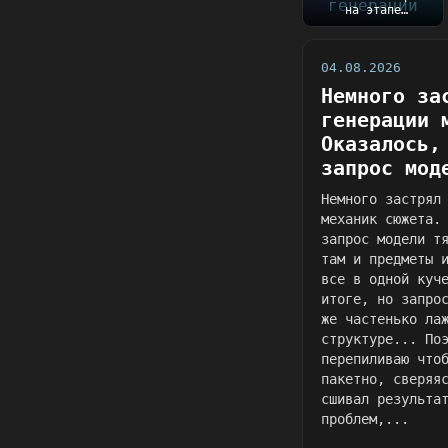
на этапе
генерации механик
сюжета.
Оказалось, чт...
04.08.2026
Немного за
генерации 
Оказалось,
запрос мод
Немного застрял
механик сюжета.
запрос модели т
там и предметы 
все в одной куч
итоге, но запро
же частенько ла
структуре... По
перепиливаю что
пакетно, сверяя
сшивал результа
проблем,...