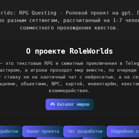
О проекте RoleWorlds
— это текстовые RPG и сюжетные приключения в Tele
астером, а игроки проходят мир вместе, по очереди
т ставку не на хаотичный чат с нейросетью, а на св
ациями, объектами, NPC, картой, инвентарём, квеста
взаимодействия.
🎮 Каталог миров
зработки
Канал проекта
Чат разработки
Подробнее о