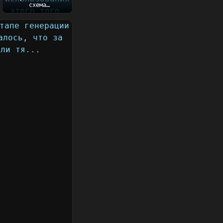
схема
использования
этого того, что
пишу сейчас....