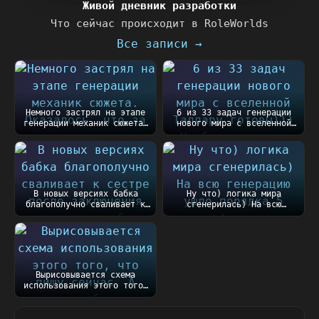
Живой дневник разработки
Что сейчас происходит в RoleWorlds
Все записи →
Немного застрял на этапе
6 из 33 задач генерации
генерации механик сюжета.
нового мира с вселенной
Оказалось, чт...
Таллару готовы))...
В новых версиях бабка
Ну что) логика мира
благополучно сваливает к
сгенерилась) На всю
сестре после закл...
генерацию ушло порядка
5...
Вырисовывается схема
использования этого того,
что пишу сейчас....