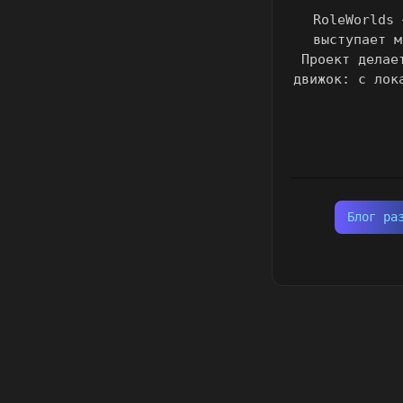
RoleWorlds 
выступает м
Проект делае
движок: с лок
Блог ра