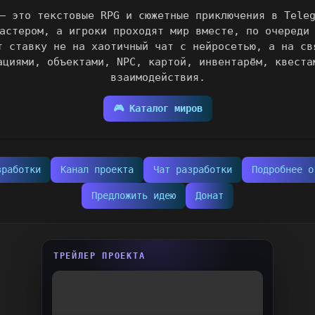
— это текстовые RPG и сюжетные приключения в Tele
астером, а игроки проходят мир вместе, по очереди
т ставку не на хаотичный чат с нейросетью, а на св
ациями, объектами, NPC, картой, инвентарём, квеста
взаимодействия.
🎮 Каталог миров
зработки
Канал проекта
Чат разработки
Подробнее о
Предложить идею
Донат
ТРЕЙЛЕР ПРОЕКТА