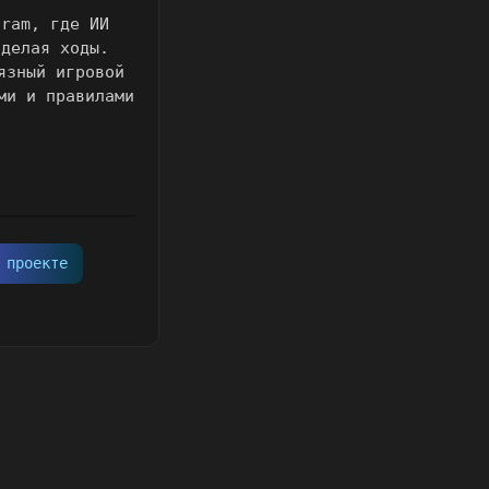
gram, где ИИ
 делая ходы.
язный игровой
ми и правилами
 проекте