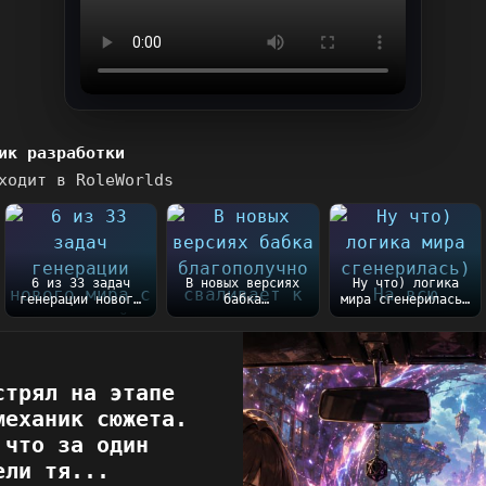
ик разработки
ходит в RoleWorlds
6 из 33 задач
В новых версиях
Ну что) логика
генерации нового
бабка
мира сгенерилась)
мира с вселенной
благополучно
На всю генерацию
Таллару
сваливает к
ушло порядка 5...
готовы))...
сестре после
закл...
стрял на этапе
механик сюжета.
 что за один
ели тя...