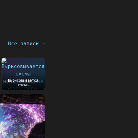
Все записи →
Вырисовывается
схема
использования
этого того, что
пишу сейчас....