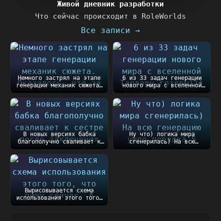
Живой дневник разработки
Что сейчас происходит в RoleWorlds
Все записи →
Немного застрял на этапе
6 из 33 задач генерации
генерации механик сюжета.
нового мира с вселенной
Оказалось, чт...
Таллару готовы))...
В новых версиях бабка
Ну что) логика мира
благополучно сваливает к
сгенерилась) На всю
сестре после закл...
генерацию ушло порядка
5...
Вырисовывается схема
использования этого того,
что пишу сейчас....