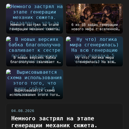
Немного застрял на этапе
6 из 33 задач генерации
генерации механик сюжета.
нового мира с вселенной
Оказалось, чт...
Таллару готовы))...
В новых версиях бабка
Ну что) логика мира
благополучно сваливает к
сгенерилась) На всю
сестре после закл...
генерацию ушло порядка
5...
Вырисовывается схема
использования этого того,
что пишу сейчас....
04.08.2026
Немного застрял на этапе
генерации механик сюжета.