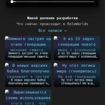
Живой дневник разработки
Что сейчас происходит в RoleWorlds
Все записи →
Немного застрял на этапе
6 из 33 задач генерации
генерации механик сюжета.
нового мира с вселенной
Оказалось, чт...
Таллару готовы))...
В новых версиях бабка
Ну что) логика мира
благополучно сваливает к
сгенерилась) На всю
сестре после закл...
генерацию ушло порядка
5...