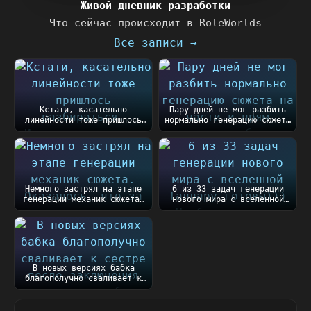
Живой дневник разработки
Что сейчас происходит в RoleWorlds
Все записи →
Кстати, касательно
Пару дней не мог разбить
линейности тоже пришлось
нормально генерацию сюжета
разбираться. Изначал...
на части и п...
Немного застрял на этапе
6 из 33 задач генерации
генерации механик сюжета.
нового мира с вселенной
Оказалось, чт...
Таллару готовы))...
В новых версиях бабка
благополучно сваливает к
сестре после закл...