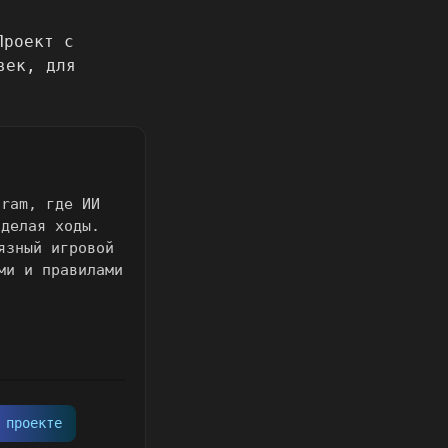
gram, где ИИ
 делая ходы.
язный игровой
ми и правилами
 проекте