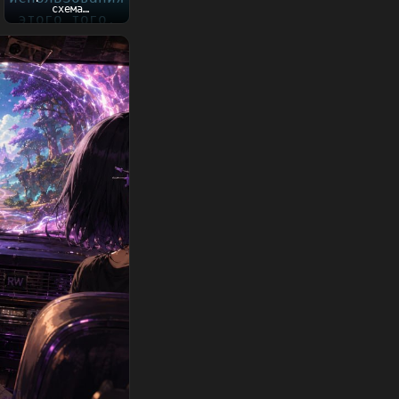
схема
использования
этого того, что
пишу сейчас....