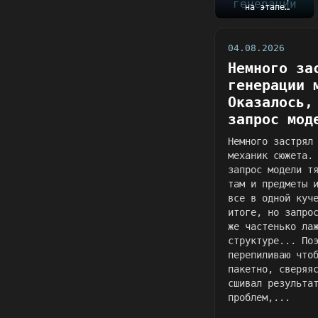
на этапе
генерации механик
сюжета.
Оказалось, чт...
04.08.2026
Немного за
генерации 
Оказалось,
запрос мод
Немного застрял
механик сюжета.
запрос модели т
там и предметы 
все в одной куч
итоге, но запро
же частенько ла
структуре... По
перепиливаю что
пакетно, сверяя
сшивал результа
проблем,...