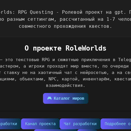
О проекте RoleWorlds
— это текстовые RPG и сюжетные приключения в Tele
астером, а игроки проходят мир вместе, по очереди
т ставку не на хаотичный чат с нейросетью, а на св
ациями, объектами, NPC, картой, инвентарём, квеста
взаимодействия.
🎮 Каталог миров
зработки
Канал проекта
Чат разработки
Подробнее о