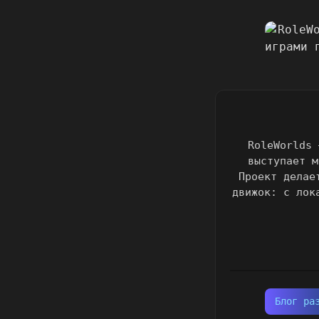
RoleWorlds 
выступает м
Проект делае
движок: с лок
Блог ра