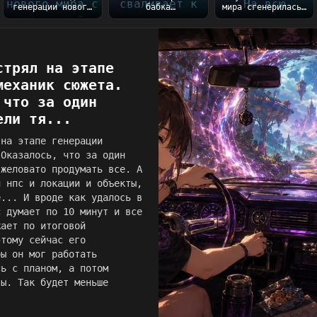
генерации нового
бабка
мира сгенерилась)
мира с вселенной
благополучно
На всю генерацию
Таллару
сваливает к
ушло порядка 5...
готовы))...
сестре после
закл...
стрял на этапе
механик сюжета.
 что за один
ели тя...
 на этапе генерации
 Оказалось, что за один
яжеловато продумать все. А
и нпс и локации и объекты,
е... И вроде как удалось в
с думает по 10 минут и все
жает по итоговой
этому сейчас его
бы он мог работать
сь с планом, а потом
ты. Так будет меньше