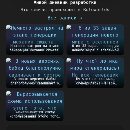
Живой дневник разработки
Что сейчас происходит в RoleWorlds
Все записи →
Немного застрял на этапе
6 из 33 задач генерации
генерации механик сюжета.
нового мира с вселенной
Оказалось, чт...
Таллару готовы))...
В новых версиях бабка
Ну что) логика мира
благополучно сваливает к
сгенерилась) На всю
сестре после закл...
генерацию ушло порядка
5...
Вырисовывается схема
использования этого того,
что пишу сейчас....