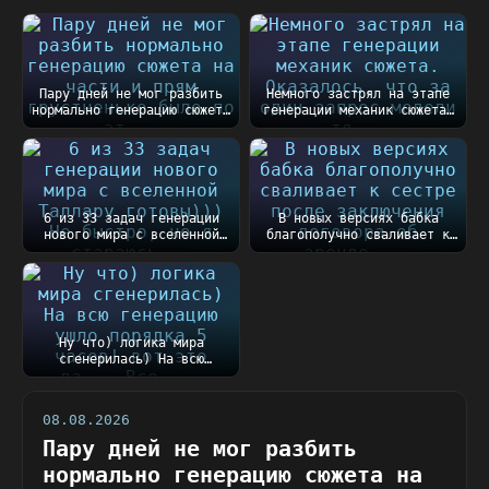
Пару дней не мог разбить
Немного застрял на этапе
нормально генерацию сюжета
генерации механик сюжета.
на части и п...
Оказалось, чт...
6 из 33 задач генерации
В новых версиях бабка
нового мира с вселенной
благополучно сваливает к
Таллару готовы))...
сестре после закл...
Ну что) логика мира
сгенерилась) На всю
генерацию ушло порядка
5...
08.08.2026
Пару дней не мог разбить
нормально генерацию сюжета на