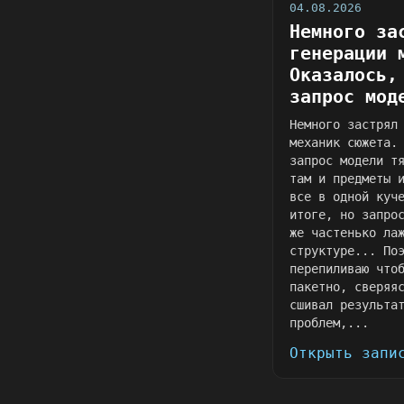
04.08.2026
Немного за
генерации 
Оказалось,
запрос мод
Немного застрял
механик сюжета.
запрос модели т
там и предметы 
все в одной куч
итоге, но запро
же частенько ла
структуре... По
перепиливаю что
пакетно, сверяя
сшивал результа
проблем,...
Открыть запи