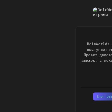
RoleWorlds 
выступает м
Проект делае
движок: с лок
Блог ра