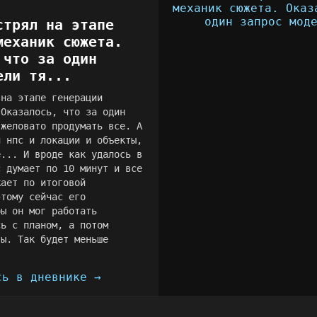
закл...
стрял на этапе
механик сюжета.
 что за один
ели тя...
 на этапе генерации
 Оказалось, что за один
яжеловато продумать все. А
и нпс и локации и объекты,
е... И вроде как удалось в
с думает по 10 минут и все
жает по итоговой
этому сейчас его
бы он мог работать
сь с планом, а потом
ты. Так будет меньше
сь в дневнике →