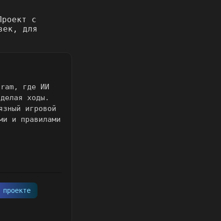
gram, где ИИ
 делая ходы.
язный игровой
ми и правилами
 проекте