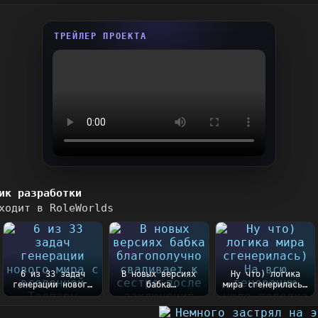
ТРЕЙЛЕР ПРОЕКТА
ик разработки
ходит в RoleWorlds
6 из 33 задач
В новых версиях
Ну что) логика
генерации нового
бабка
мира сгенерилась)
мира с вселенной
благополучно
На всю генерацию
Таллару
сваливает к
ушло порядка 5...
готовы))...
сестре после