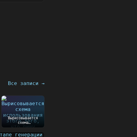
Все записи →
Вырисовывается
схема
использования
этого того, что
пишу сейчас....