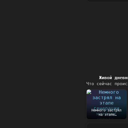
Живой дневн
Что сейчас проис
Немного застрял
на этапе
генерации механик
сюжета.
Оказалось, чт...