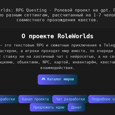
О проекте RoleWorlds
— это текстовые RPG и сюжетные приключения в Tele
астером, а игроки проходят мир вместе, по очереди
т ставку не на хаотичный чат с нейросетью, а на св
ациями, объектами, NPC, картой, инвентарём, квеста
взаимодействия.
🎮 Каталог миров
зработки
Канал проекта
Чат разработки
Подробнее о
Предложить идею
Донат