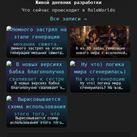
Живой дневник разработки
Что сейчас происходит в RoleWorlds
Все записи →
Немного застрял на этапе
6 из 33 задач генерации
генерации механик сюжета.
нового мира с вселенной
Оказалось, чт...
Таллару готовы))...
В новых версиях бабка
Ну что) логика мира
благополучно сваливает к
сгенерилась) На всю
сестре после закл...
генерацию ушло порядка
5...
Вырисовывается схема
использования этого того,
что пишу сейчас....