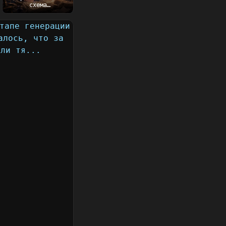
схема
использования
этого того, что
пишу сейчас....