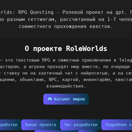
О проекте RoleWorlds
— это текстовые RPG и сюжетные приключения в Tele
астером, а игроки проходят мир вместе, по очереди
т ставку не на хаотичный чат с нейросетью, а на св
ациями, объектами, NPC, картой, инвентарём, квеста
взаимодействия.
🎮 Каталог миров
зработки
Канал проекта
Чат разработки
Подробнее о