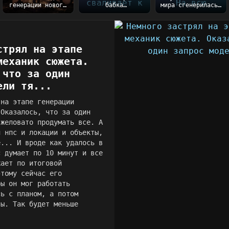
генерации нового
бабка
мира сгенерилась)
мира с вселенной
благополучно
На всю генерацию
Таллару
сваливает к
ушло порядка 5...
готовы))...
сестре после
закл...
стрял на этапе
механик сюжета.
 что за один
ели тя...
 на этапе генерации
 Оказалось, что за один
яжеловато продумать все. А
и нпс и локации и объекты,
е... И вроде как удалось в
с думает по 10 минут и все
жает по итоговой
этому сейчас его
бы он мог работать
сь с планом, а потом
ты. Так будет меньше