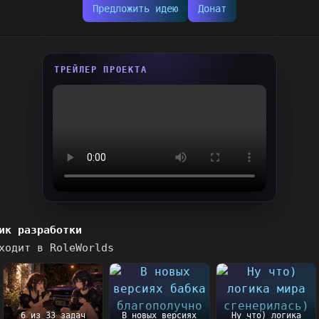
Предложить идею
Донат
ТРЕЙЛЕР ПРОЕКТА
ик разработки
ходит в RoleWorlds
6 из 33 задач
В новых версиях
Ну что) логика