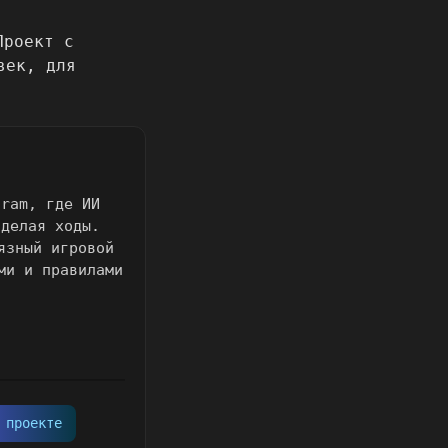
gram, где ИИ
 делая ходы.
язный игровой
ми и правилами
 проекте