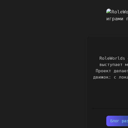
RoleWorlds 
выступает м
Проект делае
движок: с лок
Блог ра